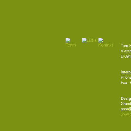
Tom H
Viere
D-094
Intern
Phone
Fax: 
Desi
Grund
post@
www.g