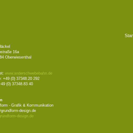
Start
äckel
nstraße 16a
84 Oberwiesenthal
et:
www.anderschwebebahn.de
: +49 (0) 37348.20 292
+49 (0) 37348.83 40
gn
form - Grafik & Kommunikation
grundform-design.de
rundform-design.de